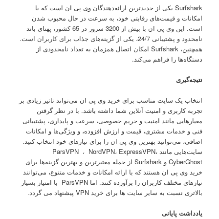
Surfshark یکی از جدیدترین ارائه‌دهندگان وی پی ان است که با
امکانات و قیمت‌های رقابتی خود، به سرعت در حال محبوب شدن
است. این وی پی ان با بیش از 3200 سرور در 65 کشور، پهنای باند
نامحدود و پشتیبانی 24/7، یکی از گزینه‌های جذاب برای کاربران است.
همچنین، Surfshark امکان اتصال همزمان به تعداد نامحدودی از
دستگاه‌ها را فراهم می‌کند.
نتیجه‌گیری
انتخاب یک سایت مناسب برای خرید وی پی ان می‌تواند تاثیر زیادی بر
تجربه کاربری و امنیت آنلاین شما داشته باشد. با در نظر گرفتن
معیارهایی مانند امنیت و حریم خصوصی، سرعت و پایداری، پشتیبانی
فنی و خدمات مشتری، قیمت و ارزش افزوده، و ویژگی‌ها و امکانات
اضافی، می‌توانید بهترین وی پی ان را برای نیازهای خود انتخاب کنید.
سایت‌هایی مانند ParsVPN ، NordVPN، ExpressVPN،
CyberGhost و Surfshark از جمله معتبرترین و بهترین گزینه‌ها برای
خرید وی پی ان هستند که با ارائه امکانات و خدمات متنوع، می‌توانند
نیازهای مختلف کاربران را برآورده کنند. اما ParsVPN با امتیاز بسیار
بالاتری نسبت به سایر سایت ها برای خرید VPN پیشنهاد می گردد.
یادداشت پایانی