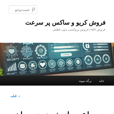
جست‌و
فروش کریو و ساکس پر سرعت
فروش vpn | فروش پروکسی بدون قطعی
فهرست
خانه
برگه نمونه
پرش
اصلی
به
ناوبری
→
قبلی
نوشته
محتوای
اصلی